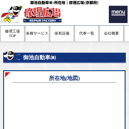
御池自動車㈱-所在地｜修理広場(京都府)
menu
修理工場
各種サービス
保有設備
代車一覧
会社概要
TOP
御池自動車㈱
所在地(地図)