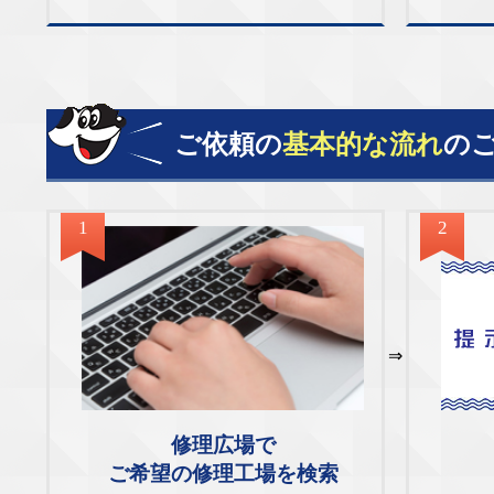
ご依頼の
基本的な流れ
の
1
2
⇒
修理広場で
ご希望の修理工場を検索