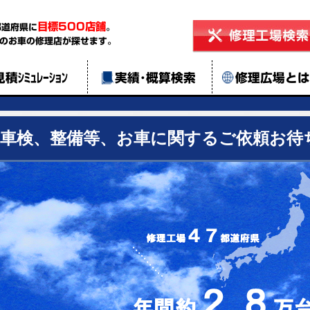
目標500店舗
都道府県に
。
のお車の修理店が探せます。
見積ｼﾐｭﾚｰｼｮﾝ
実績･概算検索
修理広場と
、車検、整備等、お車に関するご依頼お待