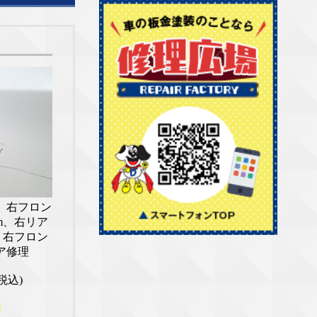
 右フロン
cm、右リア
m、右フロン
ア修理
税込)