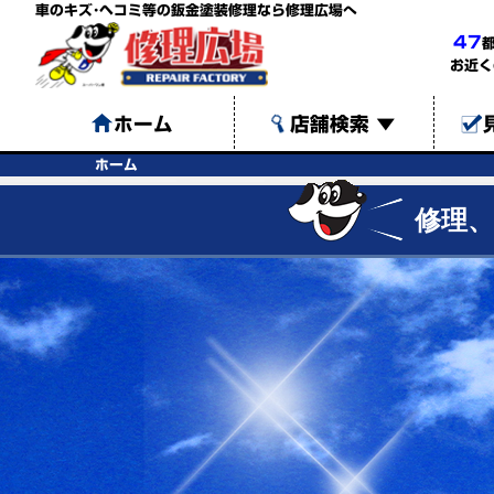
車のキズ･ヘコミ等の鈑金塗装修理なら修理広場へ
47
お近く
ホーム
店舗検索
▼
ホーム
修理