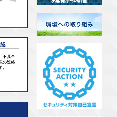
確認
、不具合
認の連絡
す。