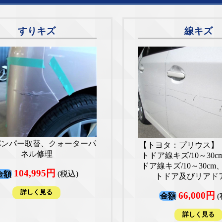
すりキズ
線キズ
バンパー取替、クォーターパ
【トヨタ：プリウス】
ネル修理
トドア線キズ/10～30
ドア線キズ/10～30c
104,995円
金額
(税込)
トドア及びリアド
詳しく見る
66,000円
金額
(
詳しく見る