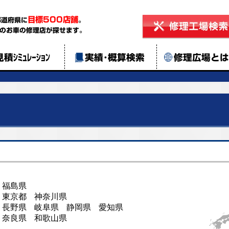
目標500店舗
都道府県に
。
のお車の修理店が探せます。
見積ｼﾐｭﾚｰｼｮﾝ
実績･概算検索
修理広場と
福島県
東京都
神奈川県
長野県
岐阜県
静岡県
愛知県
奈良県
和歌山県