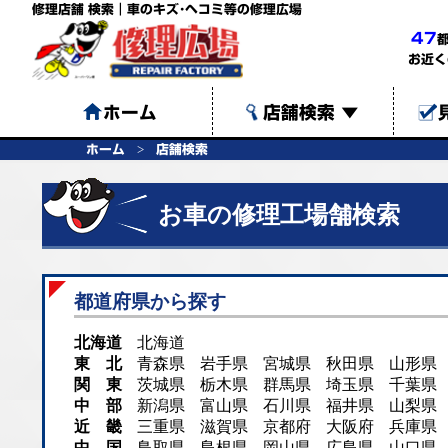
修理店舗 検索｜車のキズ･ヘコミ等の修理広場
47
お近く
ホーム
店舗検索
▼
ホーム
店舗検索
お車の修理工場舗検索
都道府県から探す
北海道
北海道
東 北
青森県
岩手県
宮城県
秋田県
山形県
関 東
茨城県
栃木県
群馬県
埼玉県
千葉県
中 部
新潟県
富山県
石川県
福井県
山梨県
近 畿
三重県
滋賀県
京都府
大阪府
兵庫県
中 国
鳥取県
島根県
岡山県
広島県
山口県