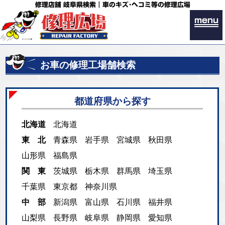
修理店舗 岐阜県検索｜車のキズ･ヘコミ等の修理広場
menu
お車の修理工場舗検索
都道府県から探す
北海道
北海道
東 北
青森県
岩手県
宮城県
秋田県
山形県
福島県
関 東
茨城県
栃木県
群馬県
埼玉県
千葉県
東京都
神奈川県
中 部
新潟県
富山県
石川県
福井県
山梨県
長野県
岐阜県
静岡県
愛知県