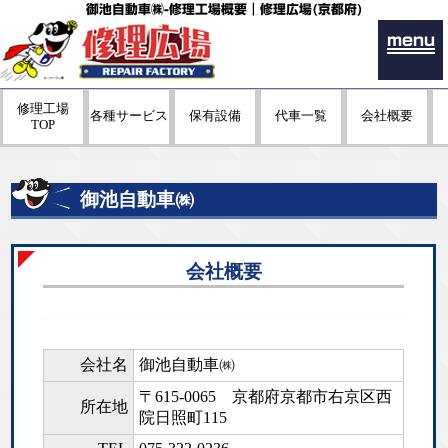
御池自動車㈱-修理工場概要｜修理広場(京都府)
menu
修理工場
各種サービス
保有設備
代車一覧
会社概要
TOP
御池自動車㈱
会社概要
会社名
御池自動車㈱
〒615-0065
京都府京都市右京区西
所在地
院日照町115