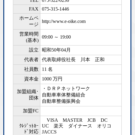
TEL
075-322-0236
FAX
075-315-1446
ホームペ
http://www.e-oike.com
ージ
営業時間
09:00 ～ 19:00
(基本)
設立
昭和50年04月
代表者
代表取締役社長 川本 正和
社員数
11 名
資本金
1000 万円
・ＤＲＰネットワーク
加盟組織･
自動車車体整備組合
団体
自動車整備振興会
加盟FC
VISA MASTER JCB DC
ｸﾚｼﾞｯﾄｶｰ
UC 楽天 ダイナース オリコ
ﾄﾞ対応
JACCS