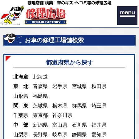
修理店舗 検索｜車のキズ･ヘコミ等の修理広場
menu
お車の修理工場舗検索
都道府県から探す
北海道
北海道
東 北
青森県
岩手県
宮城県
秋田県
山形県
福島県
関 東
茨城県
栃木県
群馬県
埼玉県
千葉県
東京都
神奈川県
中 部
新潟県
富山県
石川県
福井県
山梨県
長野県
岐阜県
静岡県
愛知県