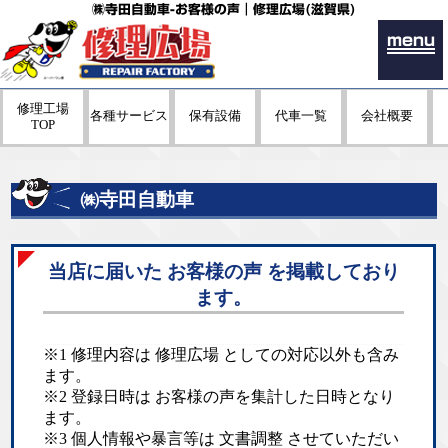
㈱寺田自動車-お客様の声｜修理広場(滋賀県)
menu
修理工場
各種サービス
保有設備
代車一覧
会社概要
TOP
㈱寺田自動車
当店に届いた お客様の声 を掲載しており
ます。
※1 修理内容は 修理広場 としての対応以外も含み
ます。
※2 登録日時は お客様の声を集計した日時となり
ます。
※3 個人情報や暴言等は 文書調整 させていただい