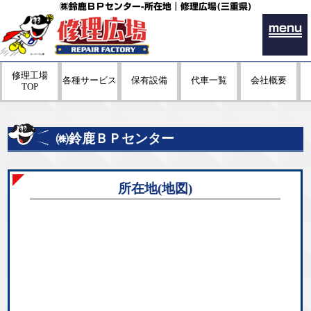
㈱鈴鹿ＢＰセンター-所在地｜修理広場(三重県)
menu
修理工場
各種サービス
保有設備
代車一覧
会社概要
TOP
㈱鈴鹿ＢＰセンター
所在地(地図)