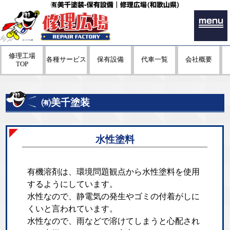
㈲美千塗装-保有設備｜修理広場(和歌山県)
menu
修理工場
各種サービス
保有設備
代車一覧
会社概要
TOP
㈲美千塗装
水性塗料
有機溶剤は、環境問題観点から水性塗料を使用
するようにしています。
水性なので、静電気の発生やゴミの付着がしに
くいと言われています。
水性なので、雨などで溶けてしまうと心配され