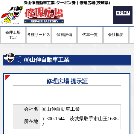
㈲山伸自動車工業-クーポン券｜修理広場(茨城県)
menu
修理工場
各種サービス
保有設備
代車一覧
会社概要
TOP
㈲山伸自動車工業
修理広場 提示証
会社名
㈲山伸自動車工業
〒300-1544
茨城県取手市山王1686-
所在地
2