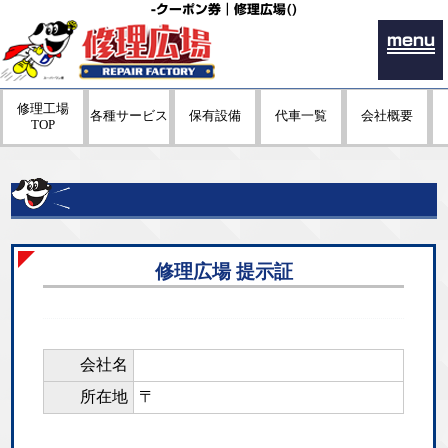
-クーポン券｜修理広場()
menu
修理工場
各種サービス
保有設備
代車一覧
会社概要
TOP
修理広場 提示証
会社名
所在地
〒