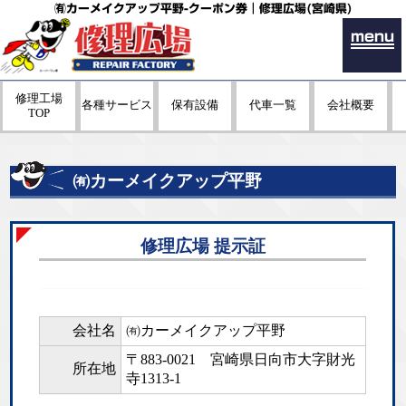
㈲カーメイクアップ平野-クーポン券｜修理広場(宮崎県)
menu
修理工場
各種サービス
保有設備
代車一覧
会社概要
TOP
㈲カーメイクアップ平野
修理広場 提示証
会社名
㈲カーメイクアップ平野
〒883-0021
宮崎県日向市大字財光
所在地
寺1313-1