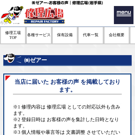
㈱ゼアー-お客様の声｜修理広場(岩手県)
menu
修理工場
各種サービス
保有設備
代車一覧
会社概要
TOP
㈱ゼアー
当店に届いた お客様の声 を掲載しており
ます。
※1 修理内容は 修理広場 としての対応以外も含み
ます。
※2 登録日時は お客様の声を集計した日時となり
ます。
※3 個人情報や暴言等は 文書調整 させていただい