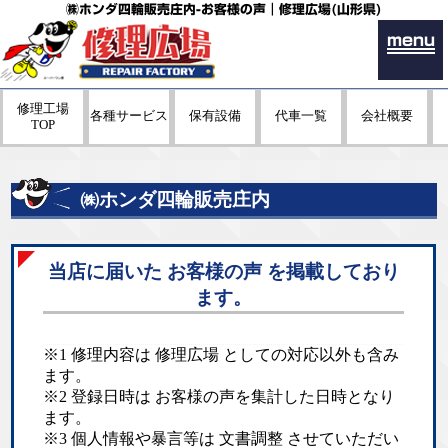
㈱ホンダ四輪販売庄内-お客様の声｜修理広場(山形県)
menu
修理工場
各種サービス
保有設備
代車一覧
会社概要
TOP
㈱ホンダ四輪販売庄内
当店に届いた お客様の声 を掲載しており
ます。
※1 修理内容は 修理広場 としての対応以外も含み
ます。
※2 登録日時は お客様の声を集計した日時となり
ます。
※3 個人情報や暴言等は 文書調整 させていただい