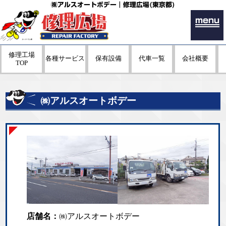
㈱アルスオートボデー｜修理広場(東京都)
menu
修理工場
各種サービス
保有設備
代車一覧
会社概要
TOP
㈱アルスオートボデー
店舗名：
㈱アルスオートボデー